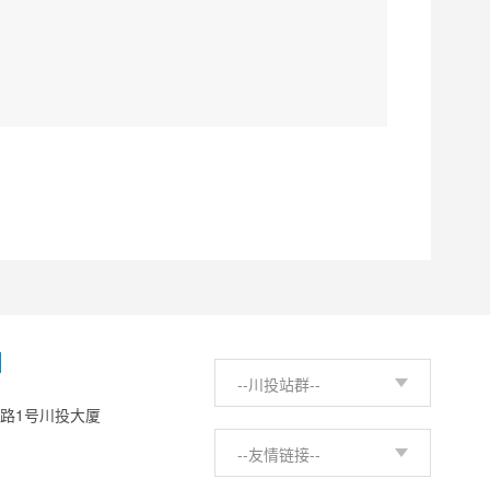
H
--川投站群--
西路1号川投大厦
--友情链接--