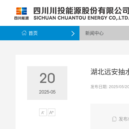
公司简介
公司新闻
公司资料
党群工作
组织架构
企业动态
股票信息
纪检监察
领导团队
公示公告
最新公告
企业荣誉
公司邮箱

首页
新闻中心

湖北远安抽
20
发布日期: 2025/05
2025-05
发布
