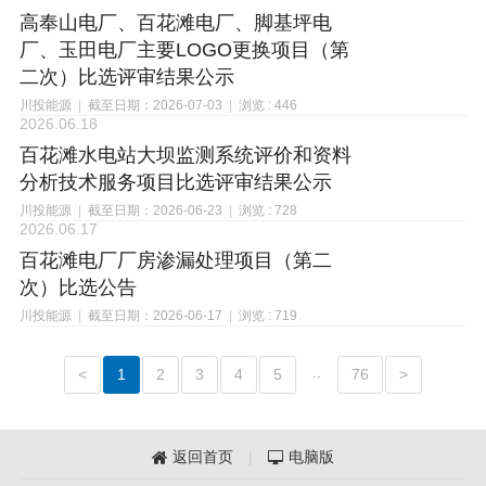
高奉山电厂、百花滩电厂、脚基坪电
厂、玉田电厂主要LOGO更换项目（第
二次）比选评审结果公示
川投能源
|
截至日期：2026-07-03
|
浏览 : 446
2026.06.18
百花滩水电站大坝监测系统评价和资料
分析技术服务项目比选评审结果公示
川投能源
|
截至日期：2026-06-23
|
浏览 : 728
2026.06.17
百花滩电厂厂房渗漏处理项目（第二
次）比选公告
川投能源
|
截至日期：2026-06-17
|
浏览 : 719
..
<
1
2
3
4
5
76
>
返回首页
|
电脑版

