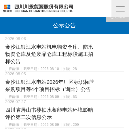










已结束
已结束
已结束
已结束
已结束
已结束
已结束
查看
查看
查看
公示公告
2026.08.06
金沙江银江水电站机电物资仓库、防汛
物资仓库及危废品仓库工程标段施工招
标公告
川投能源
|
截至日期：2026-08-10
|
浏览 : 28
2026.08.05
金沙江银江水电站2026年厂区标识标牌
采购项目等4个项目招标（询比）公告
川投能源
|
截至日期：2026-08-09
|
浏览 : 63
2026.07.27
四川省屏山书楼抽水蓄能电站环境影响
评价第二次信息公示
川投能源
|
截至日期：2026-08-09
|
浏览 : 209