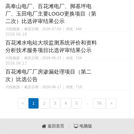
高奉山电厂、百花滩电厂、脚基坪电
厂、玉田电厂主要LOGO更换项目（第
二次）比选评审结果公示
川投能源
|
截至日期：2026-07-03
|
浏览 : 446
2026.06.18
百花滩水电站大坝监测系统评价和资料
分析技术服务项目比选评审结果公示
川投能源
|
截至日期：2026-06-23
|
浏览 : 728
2026.06.17
百花滩电厂厂房渗漏处理项目（第二
次）比选公告
川投能源
|
截至日期：2026-06-17
|
浏览 : 719
..
<
1
2
3
4
5
76
>
返回首页
|
电脑版

