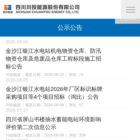










已结束
已结束
已结束
已结束
已结束
已结束
已结束
查看
查看
查看
公示公告
2026.08.06
金沙江银江水电站机电物资仓库、防汛
物资仓库及危废品仓库工程标段施工招
标公告
川投能源
|
截至日期：2026-08-10
|
浏览 : 24
2026.08.05
金沙江银江水电站2026年厂区标识标牌
采购项目等4个项目招标（询比）公告
川投能源
|
截至日期：2026-08-09
|
浏览 : 57
2026.07.27
四川省屏山书楼抽水蓄能电站环境影响
评价第二次信息公示
川投能源
|
截至日期：2026-08-09
|
浏览 : 209