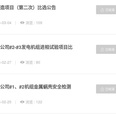
造项目（第二次）比选公告

已结束
03-04
|

浏览 : 109
司#2-#3发电机组进相试验项目比

已结束
02-27
|

浏览 : 80
公司#1、#2机组金属蜗壳安全检测

已结束
02-25
|

浏览 : 122