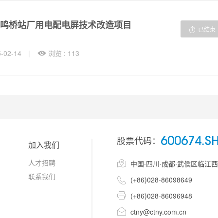
鸣桥站厂用电配电屏技术改造项目

已结束
02-14
|

浏览 : 113
股票代码：
600674.S
加入我们
人才招聘

中国·四川·成都·武侯区临江
联系我们

(+86)028-86098649

(+86)028-86096948

ctny@ctny.com.cn