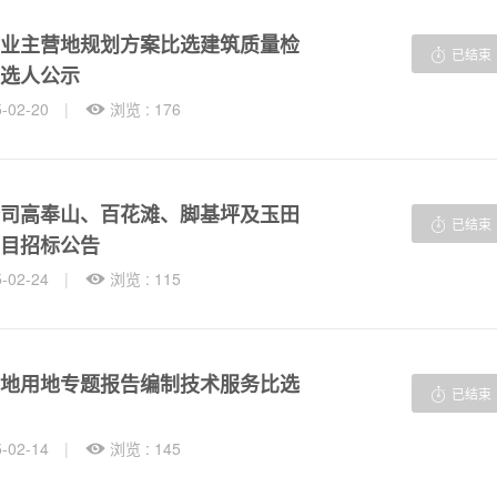
业主营地规划方案比选建筑质量检

已结束
选人公示
02-20
|

浏览 : 176
司高奉山、百花滩、脚基坪及玉田

已结束
目招标公告
02-24
|

浏览 : 115
地用地专题报告编制技术服务比选

已结束
02-14
|

浏览 : 145