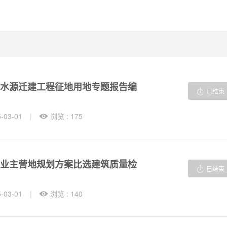
水源迁建工程征地用地专题报告编

已结束
03-01
|

浏览 : 175
业主营地规划方案比选建筑质量检

已结束
03-01
|

浏览 : 140