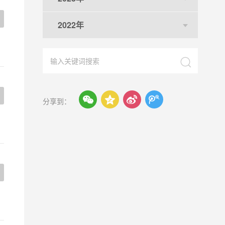
2022年





分享到：