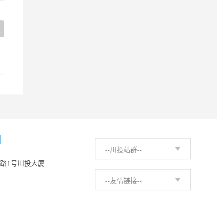
H
--川投站群--
西路1号川投大厦
--友情链接--