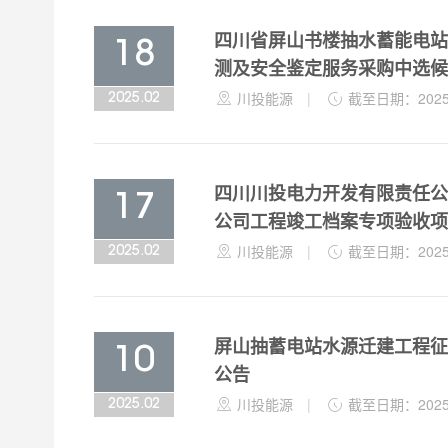
四川省屏山书楼抽水蓄能电站
18
测及安全鉴定服务采购中选候

川投能源
|

截至日期：2025-
2025.02
四川川投电力开发有限责任公
17
公司工程竣工档案专项验收项

川投能源
|

截至日期：2025-
2025.02
屏山抽蓄电站水源迁建工程征
10
公告

川投能源
|

截至日期：2025-
2025.02