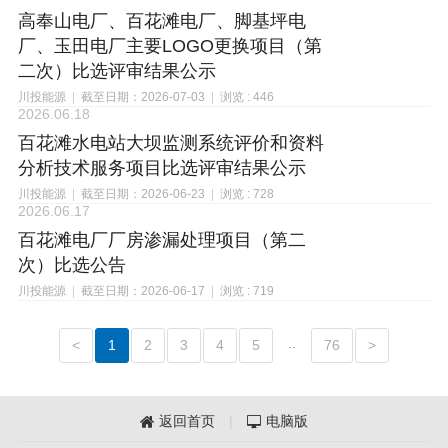
高奉山电厂、百花滩电厂、脚基坪电
厂、玉田电厂主要LOGO更换项目（第
二次）比选评审结果公示
川投能源
|
截至日期：2026-07-03
|
浏览 : 446
2026.06.18
百花滩水电站大坝监测系统评价和资料
分析技术服务项目比选评审结果公示
川投能源
|
截至日期：2026-06-23
|
浏览 : 728
2026.06.17
百花滩电厂厂房渗漏处理项目（第二
次）比选公告
川投能源
|
截至日期：2026-06-17
|
浏览 : 719
..
<
1
2
3
4
5
76
>
返回首页
|
电脑版

