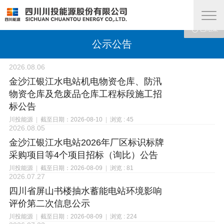










已结束
已结束
已结束
已结束
已结束
已结束
已结束
已结束
已结束
查看
公示公告
2026.08.06
金沙江银江水电站机电物资仓库、防汛
物资仓库及危废品仓库工程标段施工招
标公告
川投能源
|
截至日期：2026-08-10
|
浏览 : 45
2026.08.05
金沙江银江水电站2026年厂区标识标牌
采购项目等4个项目招标（询比）公告
川投能源
|
截至日期：2026-08-09
|
浏览 : 81
2026.07.27
四川省屏山书楼抽水蓄能电站环境影响
评价第二次信息公示
川投能源
|
截至日期：2026-08-09
|
浏览 : 224