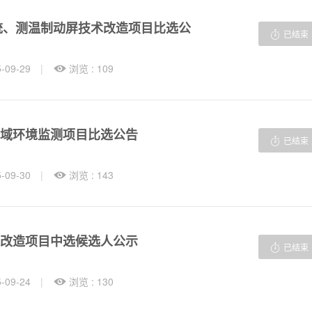
系统、测温制动屏技术改造项目比选公

已结束
09-29
|

浏览 : 109
域环境监测项目比选公告

已结束
09-30
|

浏览 : 143
改造项目中选候选人公示

已结束
09-24
|

浏览 : 130