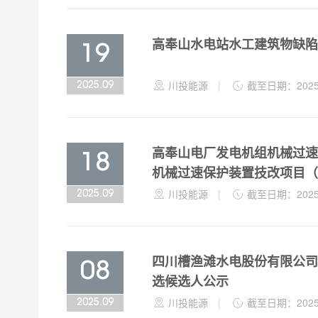
高奉山水电站水工建筑物缺陷
19

川投能源
|

截至日期：2025-
2025.09
高奉山电厂发电机组机械过速
18
机械过速保护装置技改项目（

川投能源
|

截至日期：2025-
2025.09
四川槽渔滩水电股份有限公司2
08
选候选人公示

川投能源
|

截至日期：2025-
2025.09