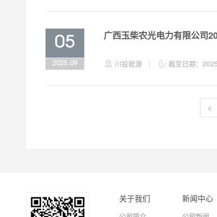
广西玉柴农光电力有限公司20
05

川投能源
|

截至日期：2025-
2025.09
<
关于我们
新闻中心
公司简介
公司新闻