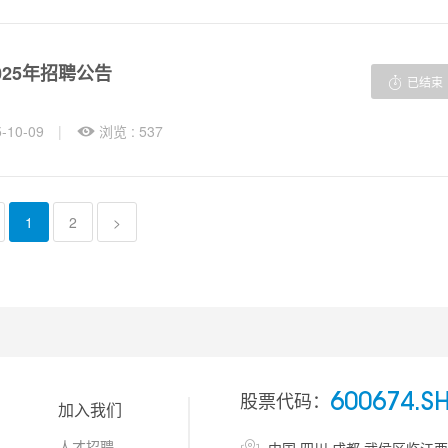
25年招聘公告

已结束
10-09
|

浏览 : 537
1
2
>
股票代码：
600674.S
加入我们
人才招聘
