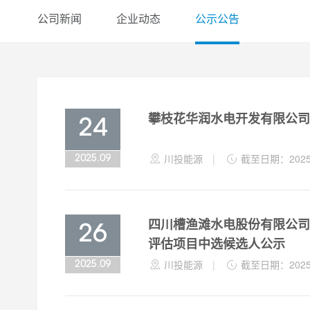
公司新闻
企业动态
公示公告
攀枝花华润水电开发有限公司
24

川投能源
|

截至日期：2025-
2025.09
四川槽渔滩水电股份有限公司
26
评估项目中选候选人公示

川投能源
|

截至日期：2025-
2025.09