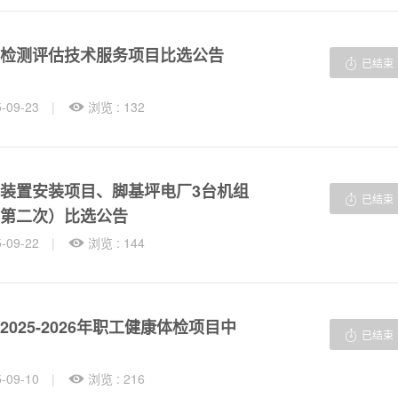
检测评估技术服务项目比选公告

已结束
09-23
|

浏览 : 132
装置安装项目、脚基坪电厂3台机组

已结束
第二次）比选公告
09-22
|

浏览 : 144
025-2026年职工健康体检项目中

已结束
09-10
|

浏览 : 216