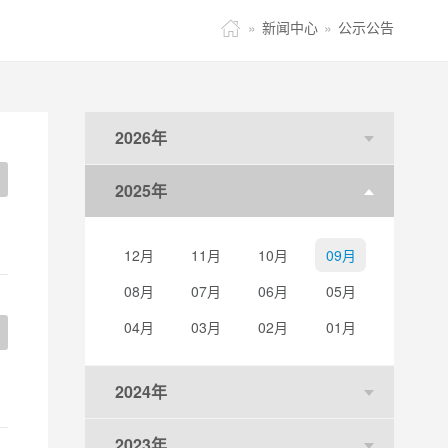

»
新闻中心
»
公示公告
2026年
2025年
12月
11月
10月
09月
08月
07月
06月
05月
04月
03月
02月
01月
2024年
2023年