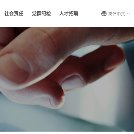
社会责任
党群纪检
人才招聘
简体中文