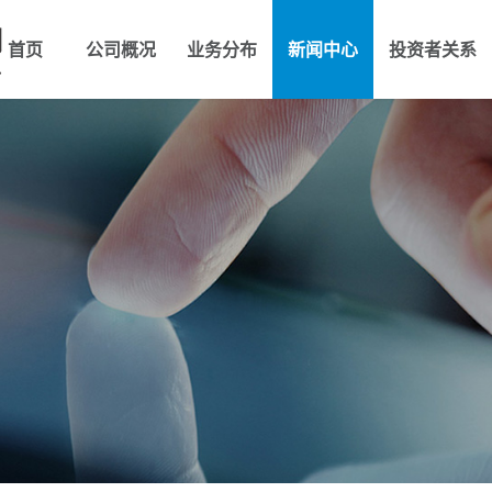
首页
公司概况
业务分布
新闻中心
投资者关系