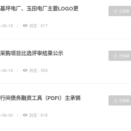
基坪电厂、玉田电厂主要LOGO更

已结束
06-18
|

浏览 : 617
采购项目比选评审结果公示

已结束
06-16
|

浏览 : 559
行间债务融资工具（PDFI）主承销

已结束
06-30
|

浏览 : 618