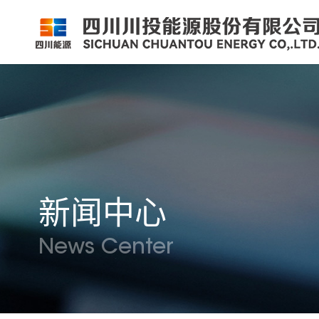
公司简介
公司新闻
公司资料
党群工作
组织架构
企业动态
股票信息
纪检监察
领导团队
公示公告
最新公告
企业荣誉
公司邮箱
新闻中心
News Center