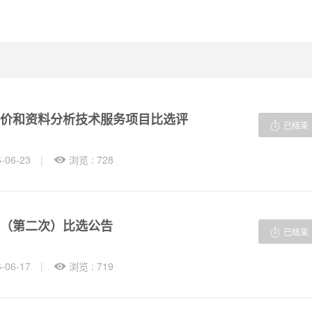
价和资料分析技术服务项目比选评

已结束
06-23
|

浏览 : 728
（第二次）比选公告

已结束
06-17
|

浏览 : 719