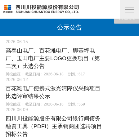










已结束
已结束
已结束
已结束
已结束
已结束
已结束
已结束
已结束
已结束
公示公告
2026.06.15
高奉山电厂、百花滩电厂、脚基坪电
厂、玉田电厂主要LOGO更换项目（第
二次）比选公告
川投能源
|
截至日期：2026-06-18
|
浏览 : 617
2026.06.12
百花滩电厂便携式激光清障仪采购项目
比选评审结果公示
川投能源
|
截至日期：2026-06-16
|
浏览 : 559
2026.06.09
四川川投能源股份有限公司银行间债务
融资工具（PDFI）主承销商团选聘项目
招标公告