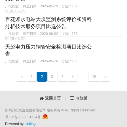
川投能源
|
截至日期：2026-05-29
|
浏览 : 131
2026.05.25
百花滩水电站大坝监测系统评价和资料
分析技术服务项目比选公告
川投能源
|
截至日期：2026-06-02
|
浏览 : 131
2026.05.22
天彭电力压力钢管安全检测项目比选公
告
川投能源
|
截至日期：2026-05-26
|
浏览 : 106
..
<
1
2
3
4
5
76
>
返回首页
|
电脑版


四川川投能源股份有限公司 版权所有 © All Rights Reserved.
蜀ICP备2022021534号
Powered by
Linking