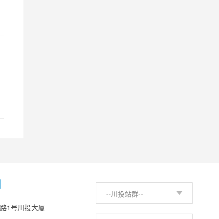
H
--川投站群--
西路1号川投大厦