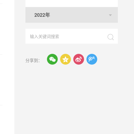
2022年





分享到：