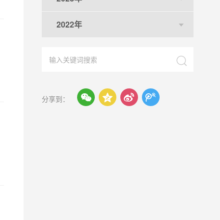
2022年





分享到：