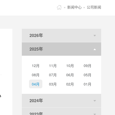

»
新闻中心
»
公司新闻
2026年
2025年
12月
11月
10月
09月
08月
07月
06月
05月
04月
03月
02月
01月
心
2024年
2023年