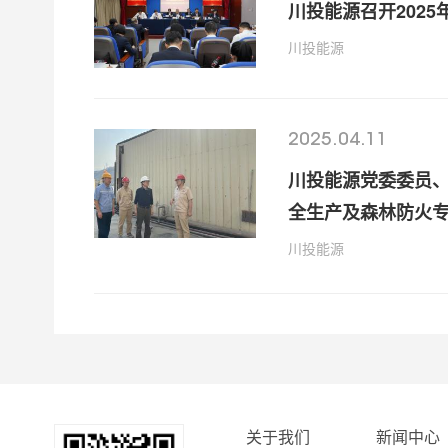
川投能源召开202
川投能源
2025.04.11
川投能源党委委员
全生产及森林防火
川投能源
关于我们
新闻中心