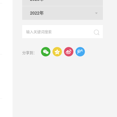
2022年
）





分享到：