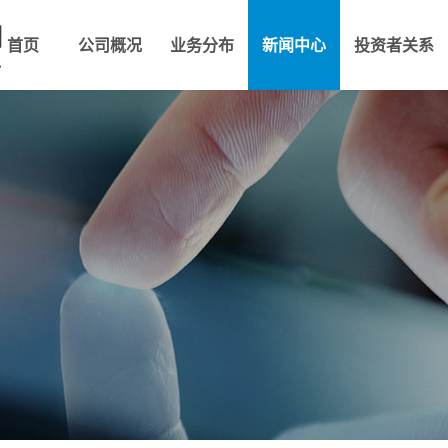
首页
公司概况
业务分布
新闻中心
投资者关系