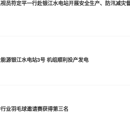
巡视员符定平一行赴银江水电站开展安全生产、防汛减灾
投能源银江水电站3号 机组顺利投产发电
力行业羽毛球邀请赛获得第三名