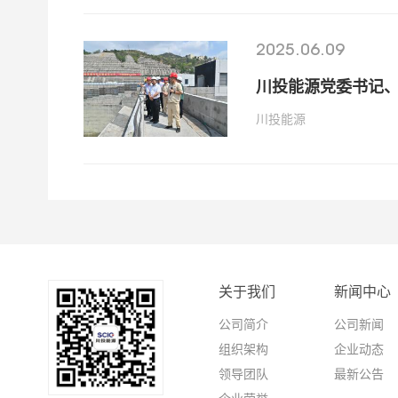
2025.06.09
川投能源党委书记
川投能源
关于我们
新闻中心
公司简介
公司新闻
组织架构
企业动态
领导团队
最新公告