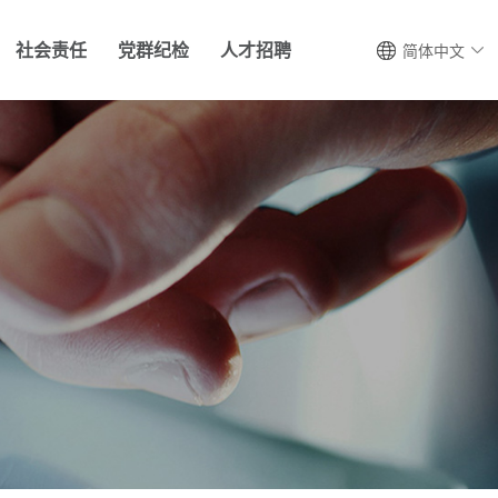
社会责任
党群纪检
人才招聘
简体中文