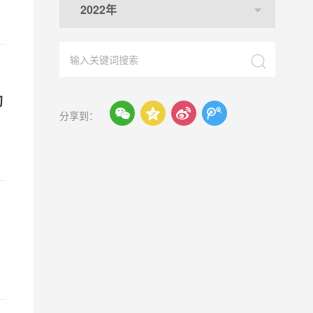
2022年

初




分享到：