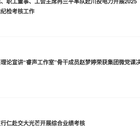
、职工董事、工会主席冉兰平率队赴川投电力开展2025
建纪检考核工作
理论宣讲“睿声工作室”骨干成员赵梦婷荣获集团微党课
王行仁赴交大光芒开展综合业绩考核