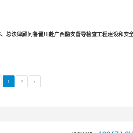
书、总法律顾问鲁晋川赴广西融安督导检查工程建设和安
1
2
>