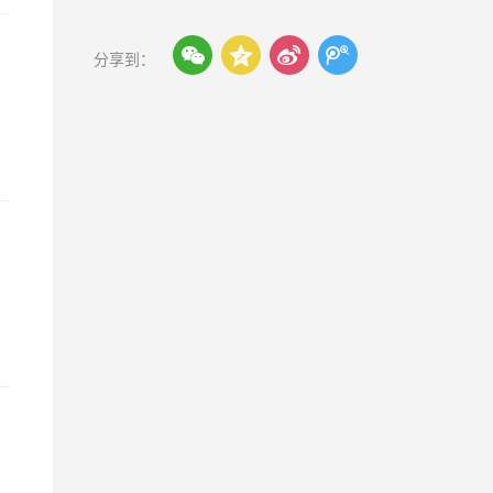




分享到：