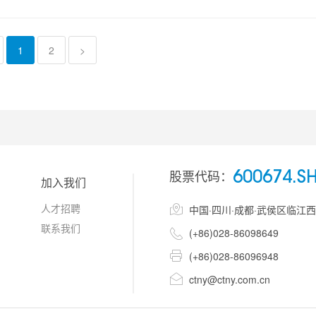
1
2
>
股票代码：
600674.S
加入我们
人才招聘

中国·四川·成都·武侯区临江
联系我们

(+86)028-86098649

(+86)028-86096948

ctny@ctny.com.cn