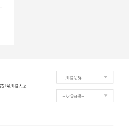
H
--川投站群--
西路1号川投大厦
--友情链接--