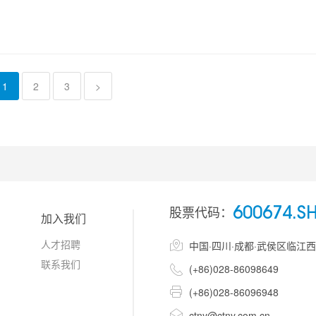
1
2
3
>
股票代码：
600674.S
加入我们
人才招聘

中国·四川·成都·武侯区临江
联系我们

(+86)028-86098649

(+86)028-86096948

ctny@ctny.com.cn