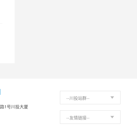
H
--川投站群--
西路1号川投大厦
--友情链接--