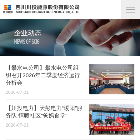
企业动态
NEWS OF SCIG
【攀水电公司】攀水电公司组
织召开2026年二季度经济运行
分析会
2026-07-31
【川投电力】天彭电力“暖阳”服
务队 情暖社区“爸妈食堂”
2026-07-21