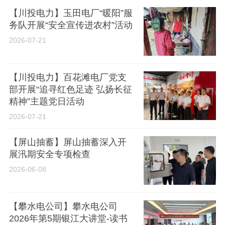
【川投电力】玉田电厂“暖阳”服
务队开展“安全宣传进农村”活动
2026-07-21
【川投电力】百花滩电厂党支
部开展“追寻红色足迹 弘扬长征
精神”主题党日活动
2026-07-21
【屏山抽蓄】屏山抽蓄深入开
展汛期安全专项检查
2026-06-08
【攀水电公司】攀水电公司
2026年第5期银江大讲堂-读书