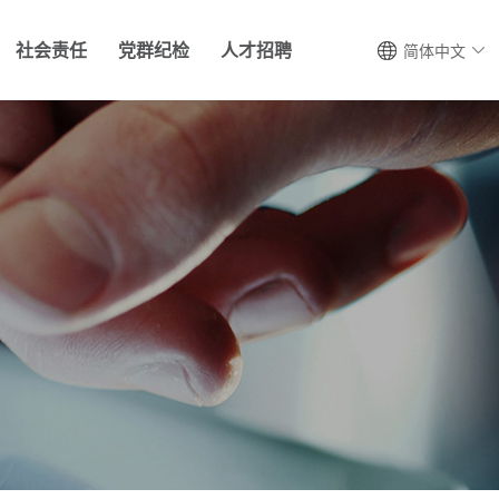
社会责任
党群纪检
人才招聘
简体中文