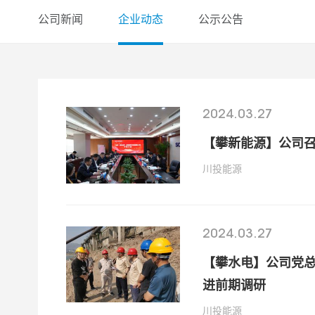
公司新闻
企业动态
公示公告
2024.03.27
【攀新能源】公司
川投能源
2024.03.27
【攀水电】公司党总
进前期调研
川投能源