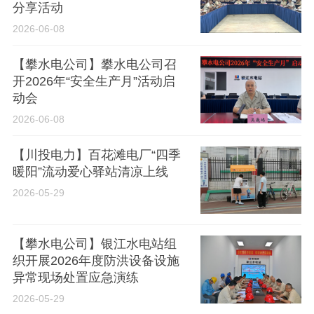
分享活动
2026-06-08
【攀水电公司】攀水电公司召
开2026年“安全生产月”活动启
动会
2026-06-08
【川投电力】百花滩电厂“四季
暖阳”流动爱心驿站清凉上线
2026-05-29
【攀水电公司】银江水电站组
织开展2026年度防洪设备设施
异常现场处置应急演练
2026-05-29