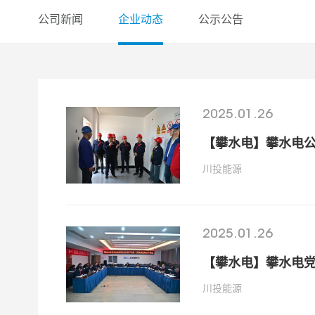
公司新闻
企业动态
公示公告
2025.01.26
【攀水电】攀水电
川投能源
2025.01.26
【攀水电】攀水电党
川投能源