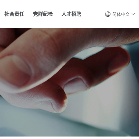
社会责任
党群纪检
人才招聘
简体中文