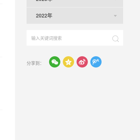
2022年





分享到：