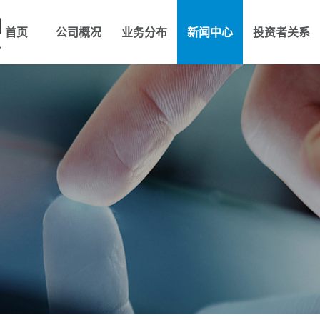
首页
公司概况
业务分布
新闻中心
投资者关系