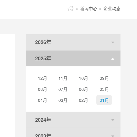

»
新闻中心
»
企业动态
2026年
2025年
12月
11月
10月
09月
08月
07月
06月
05月
04月
03月
02月
01月
2024年
2023年