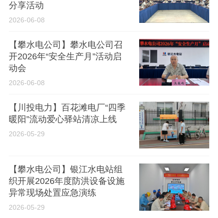
分享活动
2026-06-08
【攀水电公司】攀水电公司召
开2026年“安全生产月”活动启
动会
2026-06-08
【川投电力】百花滩电厂“四季
暖阳”流动爱心驿站清凉上线
2026-05-29
【攀水电公司】银江水电站组
织开展2026年度防洪设备设施
异常现场处置应急演练
2026-05-29