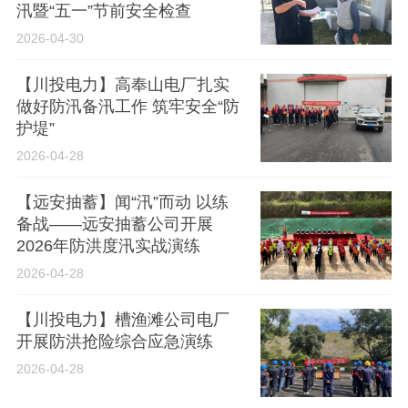
汛暨“五一”节前安全检查
2026-04-30
【川投电力】高奉山电厂扎实
做好防汛备汛工作 筑牢安全“防
护堤”
2026-04-28
【远安抽蓄】闻“汛”而动 以练
备战——远安抽蓄公司开展
2026年防洪度汛实战演练
2026-04-28
【川投电力】槽渔滩公司电厂
开展防洪抢险综合应急演练
2026-04-28