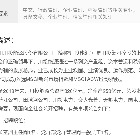
中文、行政管理、企业管理、档案管理等相关专业，
要求
具备文秘、企业管理、档案管理相关知识
描述：
川川投能源股份有限公司（简称“川投能源”）是川投集团控股的上
会的正确领导下，川投能源通过一系列资产重组、资本营运和稳
为辅的发展格局，业已成长为主业稳固、业绩优良、运作规范、公
司成功入选MSCI新兴市场指数和MSCI ACWI全球指数。
至2018年末，川投能源总资产320亿元，净资产253亿元，总股
砻江公司、田湾河公司、川投电力、交大光芒、天彭电力、国电
需要，现面向全社会公开招聘，有关事项公告如下：
、招聘职位：
公室副主任岗1名，党群部党群管理岗一般员工1名。