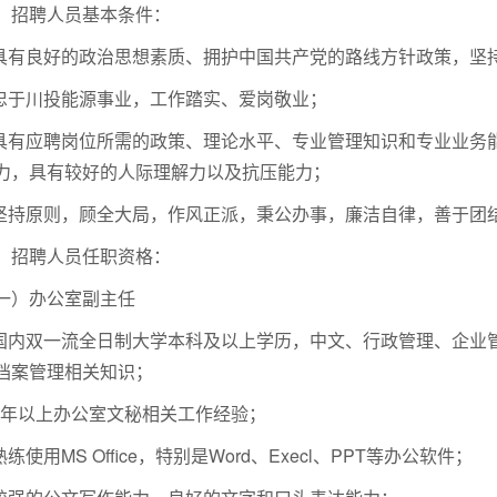
、招聘人员基本条件：
.具有良好的政治思想素质、拥护中国共产党的路线方
针政策，坚
.忠于川投能源事业，工作踏实、爱岗敬业；
.具有应聘岗位所需的政策、理论水平、专业管理知识
和专业业务
力，具有较好的人际理解力以及抗压能力；
.坚持原则，顾全大局，作风正派，秉公办事，廉洁自律，善于团
、招聘人员任职资格：
一）办公室副主任
.国内双一流全日制大学本科及以上学历，中文、行政管理、企业
档案管理相关知识；
.5年以上办公室文秘相关工作经验；
.熟练使用MS Office，特别是Word、Execl、PPT等办公软件；