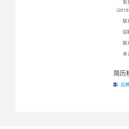
有
（201
联
招
联系
本
简历
应聘