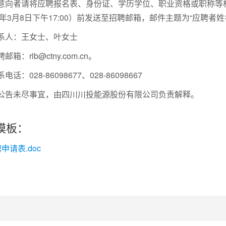
意向者请将应聘报名表、身份证、学历学位、职业资格或职称等
9年3月8日下午17:00）前发送至招聘邮箱，邮件主题为“应聘者姓
系人：王女士、叶女士
聘邮箱：
rlb@ctny.com.cn
。
电话：028-86098677、028-86098667
公告未尽事宜，由四川川投能源股份有限公司负责解释。
模板：
申请表.doc