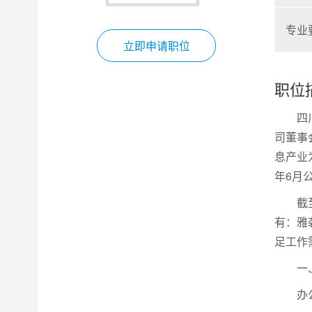
专业
立即申请职位
职位
四
司董事
息产业
年6月公
截
有：雅
足工作
一
办