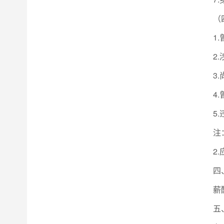
（
1
2
3
4
5
注
2
四
薪
五