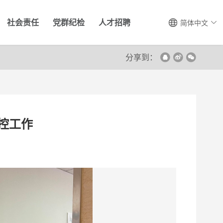
社会责任
党群纪检
人才招聘
简体中文
分享到：
控工作