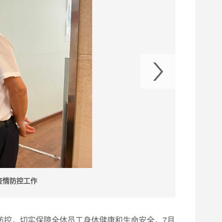
疫情防控工作
情防控，切实保障全体员工身体健康和生命安全，7月