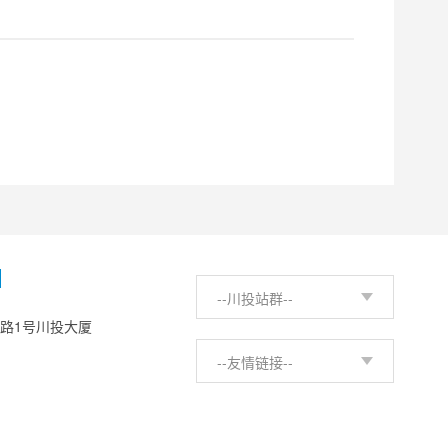
H
--川投站群--
西路1号川投大厦
--友情链接--