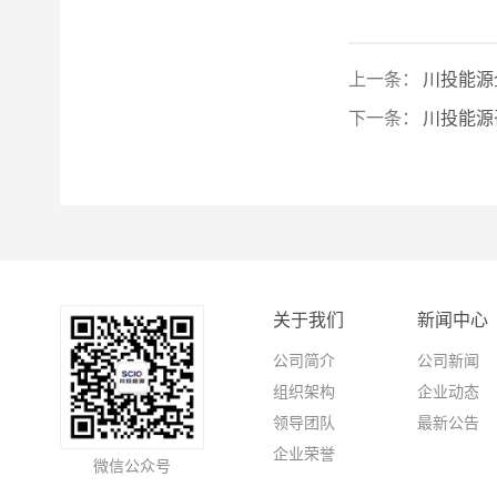
上一条：
川投能源
下一条：
川投能源
关于我们
新闻中心
公司简介
公司新闻
组织架构
企业动态
领导团队
最新公告
企业荣誉
微信公众号