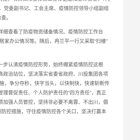
托，党委副书记、工会主席、疫情防控领导小组副组
检查。
详细查看了防疫物资储备情况、疫情防控工作台
和居家办公情况等。随后，冉兰平一行又采取“扫楼”
一步认清疫情防控形势，始终绷紧疫情防控这根
高政治站位，坚决落实省委省政府、川投集团各项
措施，争分夺秒，快字当头，以快制快，快速斩断传
理督促责任、个人防护责任的“四方责任”，真正
须加强人员管控，坚持非必要不离蓉、不出川，倡
项防控措施，守住疫情防控各个关口，坚决打赢本