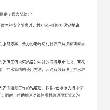
提供了很大帮助！”
开展春耕安全除患时，村社农户们纷纷激动地说
性服务方案，全力协助周边村社农户解决春耕春灌
为确保王河坎泵站周边村社的灌溉用水需求，百花
泵、抽水管路的使用方法，及时有效解决了抽水难
大农田灌溉工作的难度后，调拨2台水泵支持中保
斤；同时，帮助槽渔滩镇徐嘴村疏通灌溉管道沟