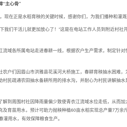
障“主心骨”
了，现在正是水稻育秧的关键时候，感谢你们，为我们播种和灌溉
这下我们干活儿就更加放心了！”这是在电站工作人员到附近村社
江流域各所属电站走进春耕一线，根据农户生产需求，制定针对
社农户们因眉山市洪雅县花溪河大桥施工，春耕育秧抽水困难，
助村民疏通农田抽水备耕所用的排水沟，并耐心为村民讲解抽水
了解到周围村社因降雨量偏少致使青衣江流域水位走低，从而加
充及育苗用水，预计可助力抛秧种植60亩水稻实现总产量7万余
田春灌用水，有效保障粮食生产。