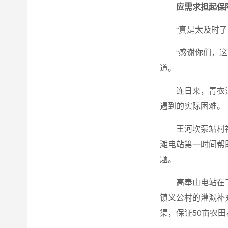
应需求担起保
“真是太及时
“感谢你们，
道。
连日来，青衣
遇到的实际困难。
王河坎泵站村
滩电站第一时间帮
题。
高奉山电站在
镇义公村的灌溉补
渠，保证50亩农