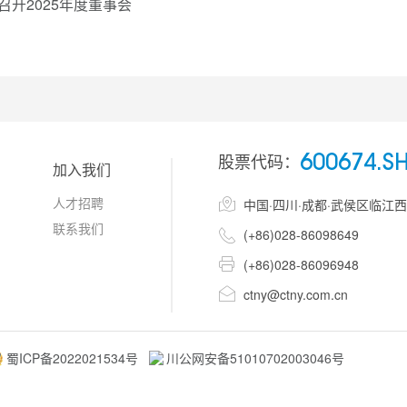
召开2025年度董事会
股票代码：
600674.S
加入我们
人才招聘

中国·四川·成都·武侯区临江
联系我们

(+86)028-86098649

(+86)028-86096948

ctny@ctny.com.cn
蜀ICP备2022021534号
川公网安备51010702003046号