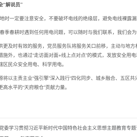
全“解说员”
耕地时一定要注意安全，不要破坏电线的绝缘层，避免电线裸露漏
在春季春耕时遇到任何用电问题，可以随时与我们联系，我们会为
供更及时有效的服务，党员服务队将服务关口前移，主动与地方
措施外，也通过“走访面对面+线上点对点”的模式，发放安全用
辖区民众安全用电、科学用电。
源将以主责主业“强引擎”深入践行“四化同步、城乡融合、五区共
更高水平的“天府粮仓”贡献力量。
党委学习贯彻习近平新时代中国特色社会主义思想主题教育专题