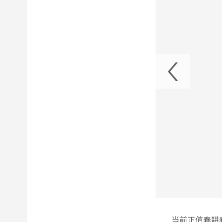
助春耕 供电保障到“心田”
当前正值春耕