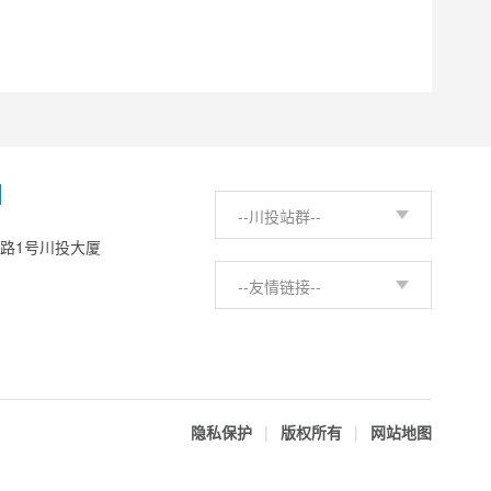
H
--川投站群--
西路1号川投大厦
--友情链接--
隐私保护
|
版权所有
|
网站地图