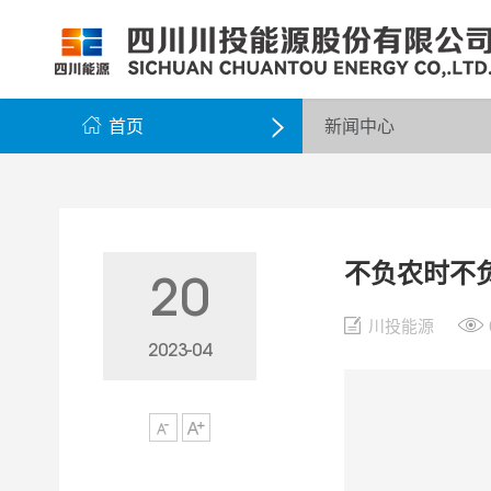
公司简介
公司新闻
公司资料
党群工作
组织架构
企业动态
股票信息
纪检监察
领导团队
公示公告
最新公告
企业荣誉
公司邮箱

首页
新闻中心

不负农时不负
20
川投能源
2023-04