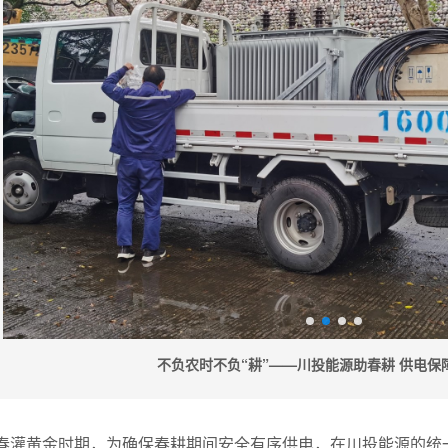
不负农时不负“耕”——川投能源助春耕 供电保障
春灌黄金时期，为确保春耕期间安全有序供电，在川投能源的统