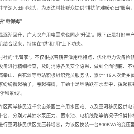
并举深入田间地头，为周边村社群众提供“排忧解难暖心田”服务
耕“电保姆”
温逐渐回升，广大农户用电需求也同步“升温”。眼下正是打好丰
结合起来，持续在“供”和“用”上下功夫。
村社的“电管家”，不仅根据春耕春灌用电特点，优化电力设备检
设备进行精细检查，及时消除各类安全隐患，做到全面彻底、不留
高奉山、百花滩等电站积极组织党员服务队，累计119人次走乡
家纷纷撸起袖子，卷起裤脚，干劲十足地活跃在水渠中，挥起铁
“风景线”。
库区两岸移民近千余亩茶园生产用水困难、以及董河移民区供电
十名，分别对其抽水泵压力、蓄水池、电机线路等情况仔细摸排
进行董河移民供区变压器增容，为该区换装一台800KVA的变