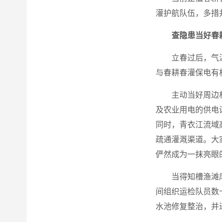
灌护航队伍，多措
查隐患当好春
立春过后，气
与春耕春灌保电有机
主动当好周边
及农业用电的供电
同时，青衣江流域
疏通灌溉渠道。大
俨然成为一抹亮眼的
当得知槽渔滩
间组织运检队员数
水池修复整治，并