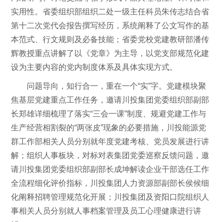
实用性。省委组织部组织二处一级主任科员朱传志结合省
第十二次党代会报告撰写经历，系统阐释了公文写作的基
本范式、行文规则及必备技能；省委党校党建教研部潘传
辉教授重点讲解了以《党章》为主导，以党支部规范化建
设为主要内容的党内制度体系及具体实现方式。
问题导向，知行合一，重在一个“实”字。党建模块聚
焦基层党建重点工作任务，邀请川投集团党委组织部副部
长郑雄详细梳理了落实“三会一课”制度、规避党建工作与
生产经营相割裂的“两张皮”现象的必要措施，川投能源党
群工作部相关人员分别就年度党建考核、党员发展进行讲
解；组织人事板块，对标对表集团党委巡察反馈问题，邀
请川投集团党委组织部副部长成坤解读企业干部选任工作
全流程细化评价指标，川投集团人力资源部副部长侯候细
化阐释招聘管理规范化开展；川投集团及资阳口院组织人
事相关人员分别就人事档案管理及员工心理健康进行讲