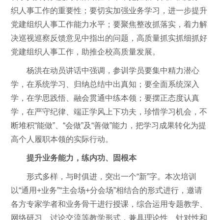
织人事工作的重要性；要切实加强业务学习，进一步提升
党建组织人事工作能力水平；要聚焦整改抓落实，着力解
决巡视巡察反馈意见中指出的问题，高质量抓实抓细抓好
党建组织人事工作，助推企校高质量发展。
杨洪在动员讲话中强调，参训学员要集中精力潜心
学，在系统学习、归纳总结中出真知；要全面系统深入
学，在学思践悟、融会贯通中练本领；要摆正态度认真
学，在严守纪律、端正学风上下功夫，珍惜学习机会，不
断堆积“能做”、“会做”及“善做”能力，把学习成果转化为提
高个人履职本领的实际行动。
提升业务能力，练内功、固根本
形式多样，与时俱进，突出一个“新”字。本次培训
以“通用+业务”“主会场+分会场”相结合的形式进行，邀请
各方专家学者和业务骨干进行授课，综合运用专题教学、
网络研习、讨论交流等教学形式，兼具理论性、针对性和