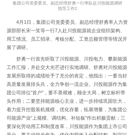
集团公司党委委员、副总经理舒勇一行率队赴川投能源调研
指导工作2
4月1日，集团公司党委委员、副总经理舒勇率人力资
源部部长宋一笑等一行7人赴川投能源就企业组织架构、
用工情况、员工招录、考核分配、工资总额管理等情况开
展了调研。
舒勇一行首先听取了川投能源、川投电力、攀新能源
工作汇报，并赴交大光芒进行实地调研。舒勇对川投能源
发展所取得的成绩给予了充分的肯定，他指出：一要当好
高质量发展排头兵，全力争创一流企业。川投能源作为集
团公司排位“首户”，要不畏艰难，顾全大局，树立标杆带
头作用；二要坚持能源核心主业，进一步持续巩固壮大，
着力提升控股装机规模，优化存量，拓展增量，为集团公
司能源产业“上规模、调结构、补短板”作出积极贡献；三
要深化劳动用工和制度改革，川投能源作为集团上市公司
平台，要主动担当作为，优化内部收入分配结构，制定以