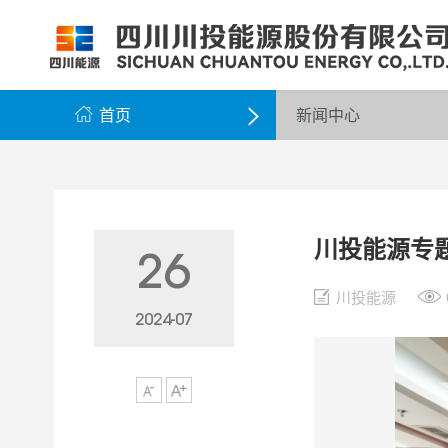
公司简介
公司新闻
公司资料
党群工作
组织架构
企业动态
股票信息
纪检监察
领导团队
公示公告
最新公告
企业荣誉
公司邮箱

首页
新闻中心

川投能源专
26
川投能源
2024-07