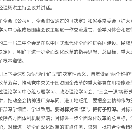
经理杨洪主持会议并讲话。
了全会《公报》、全会审议通过的《决定》和省委常委会（扩大
学习中心组成员围绕会议主题逐一作交流发言，谈学习体会和贯
的二十届三中全会是在以中国式现代化全面推进强国建设、民族
决定》，明确了进一步全面深化改革的指导思想、总目标、重大
了根本遵循。
司上下要深刻领悟“两个确立”的决定性意义，自觉做到“两个维护
改革落实，推动党中央关于国资国企改革的重大部署在川投能源
过理论学习中心组专题学习、政治理论学习会、“三会一课”等形
讲，推动全会精神进厂房车间、进工地班组；要把全会精神作为
干部深学细悟、学以致用。
要对标对表“谋”，把钉子钉深。
对标
破除各方面体制机制弊端；对标进一步全面深化改革的总目标，
能；对标进一步全面深化改革的重点任务，谋划一批符合全会精