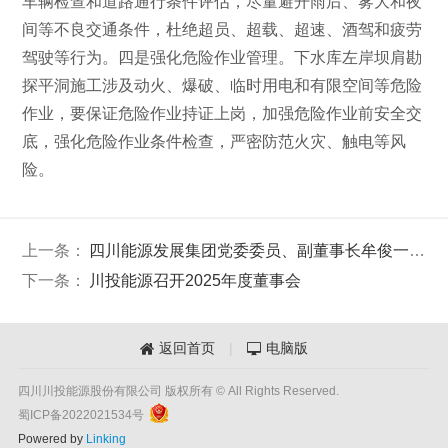
车辆检查和道路通行条件评估，尽量避开雨后、雾大和夜
间等不良交通条件，杜绝超员、超载、超速、酒驾和疲劳
驾驶等行为。四是强化危险作业管理。下水库左岸坝肩勘
探平洞施工涉及动火、爆破、临时用电和有限空间等危险
作业，要保证危险作业持证上岗，加强危险作业前安全交
底，强化危险作业条件检查，严密防范火灾、触电等风
险。
上一条：
四川能源发展集团党委委员、副董事长牟俊一行赴银江水电站开展安全稳定督导检查
下一条：
川投能源召开2025年度董事会
返回首页
|
电脑版


四川川投能源股份有限公司 版权所有 © All Rights Reserved.
蜀ICP备2022021534号
Powered by
Linking