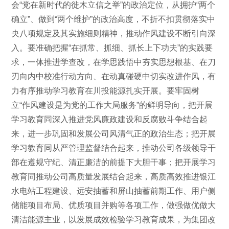
会“党在新时代的徙木立信之举”的政治定位，从拥护“两个
确立”、做到“两个维护”的政治高度，不折不扣贯彻落实中
央八项规定及其实施细则精神，推动作风建设不断引向深
入。要准确把握“在抓常、抓细、抓长上下功夫”的实践要
求，一体推进学查改，在学思践悟中夯实思想根基、在刀
刃向内中校准行动方向、在动真碰硬中切实改进作风，有
力有序推动学习教育在川投能源扎实开展。要牢固树
立“作风建设是为党的工作大局服务”的鲜明导向，把开展
学习教育同深入推进党风廉政建设和反腐败斗争结合起
来，进一步巩固和发展公司风清气正的政治生态；把开展
学习教育同从严管理监督结合起来，推动公司各级领导干
部在遵规守纪、清正廉洁的前提下大胆干事；把开展学习
教育同推动公司高质量发展结合起来，高质高效推进银江
水电站工程建设、远安抽蓄和屏山抽蓄前期工作、用户侧
储能项目布局、优质项目并购等各项工作，做强做优做大
清洁能源主业，以发展成效检验学习教育成果，为集团改