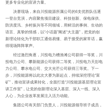
更多专业化的宣讲力量。
决赛现场，来自川投能源所属公司的6支优胜队伍逐
一登台竞演，内容聚焦项目建设、科技创新、保电保供、
防洪度汛、乡村振兴等不同领域，用鲜活的事例、生动的
语言、真挚的情感，以“小话题”阐述“大主题”，把党的创
新理论转化为干部职工通俗易懂、易于接受的家常话，赢
得现场阵阵掌声。
经过激烈角逐，川投电力槽渔滩公司获得一等奖，川
投电力公司、攀新能源公司获得二等奖，川投电力天彭电
力公司、攀水电公司、交大光芒公司获得三等奖。下一
步，川投能源将以此次大赛为新起点，持续深挖理论“富
矿”，推动宣讲成果转化，全面打造“川投能源基层理论宣
讲工作室”，让党的创新理论深入基层、深入一线、深入
人心，为企业改革发展注入活力动能。
集团公司有关部门负责人，川投能源领导班子成员，