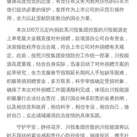
健康高度负责的态度，有责任有义务为救死扶伤的白衣天
使们提供必要的保护，发挥作为上市公司的示范引领作
用，全力以赴贡献防疫救治的国企力量。
本次100万元定向捐款系川投集团控股的川投能源史
上单笔最大金额直接对外捐赠，款项源自公司自有资金，
决策报批程序合法合规，符合上市公司对外捐赠有关规
定。此前，按照川投集团疫情防控工作统一部署，川投能
源高度重视，结合自身实际，迅速启动了对外捐赠方案的
起草研究，全力克服春节假期延长期间人手短缺等困难，
积极筹措捐赠资金，多方联系，科学审慎确定受捐对象，
确保了本次对外捐赠工作圆满顺利完成，体现出川投能源
积极履行企业社会责任，践行国企神圣职责的奋勇担纲，
以及相信党和政府，相信科学，相信专业，相信自己，做
好自己，众志成城顽强抗击疫情的具体实践。
守护平安，静待花开。川投集团控股的川投能源将以
时不我待的紧迫感和责任心防控疫情，驰援疫区，携手社