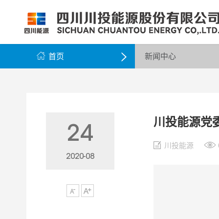
公司简介
公司新闻
公司资料
党群工作
组织架构
企业动态
股票信息
纪检监察
领导团队
公示公告
最新公告
企业荣誉
公司邮箱

首页
新闻中心

川投能源党
24
川投能源
2020-08