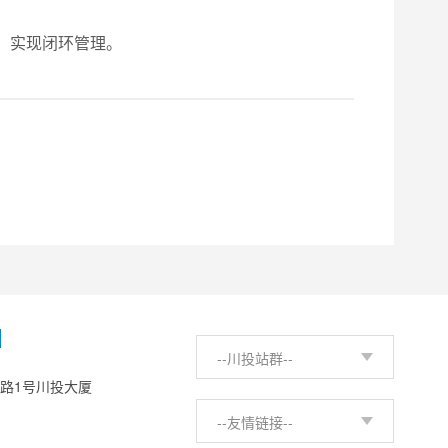
，实现闭环管理。
H
--川投站群--
西路1号川投大厦
--友情链接--