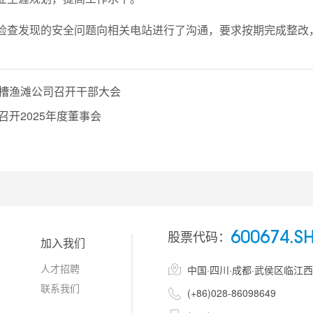
检查发现的安全问题向相关电站进行了沟通，要求按期完成整改
槽渔滩公司召开干部大会
召开2025年度董事会
股票代码：
600674.S
加入我们
人才招聘

中国·四川·成都·武侯区临江
联系我们

(+86)028-86098649