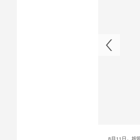
滩、高奉山、槽渔滩水电站调研指导工作1
8月11日，