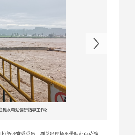
渔滩水电站调研指导工作2
川投
川投能源党委委员、副总经理杨平带队赴百花滩、