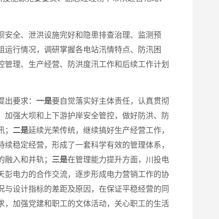
坝安全、泄洪设施完好和隐患排查治理、监测预
组运行情况，调研掌握各电站汛情特点、防汛困
控管理、生产经营、防洪度汛工作和后续工作计划
提出要求：
一是
要自觉落实好主体责任，认真贯彻
，加强大坝和上下游护岸安全管控，做好防洪、防
汛；
二是
延续光荣传统，继续搞好生产经营工作，
持续稳定经营，形成了一套科学有效的管理体系，
的融入和并轨；
三是
在管理能力提升方面，川投电
天彭电力的合作交流，逐步形成电力营销工作的协
况与设计指标的差距及原因，在保证平稳经营的同
求，加强党建和职工的文体活动，关心职工的生活