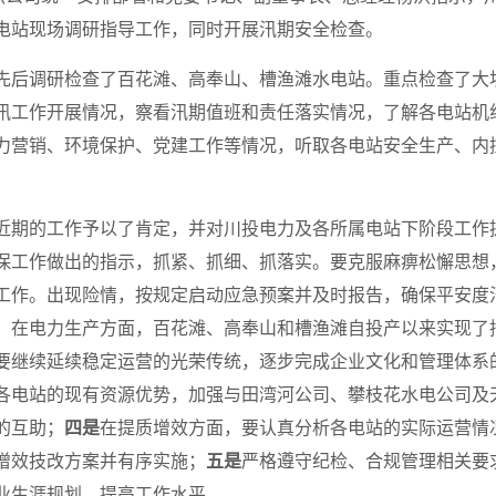
电站现场调研指导工作，同时开展汛期安全检查。
先后调研检查了百花滩、高奉山、槽渔滩水电站。重点检查了大
汛工作开展情况，察看汛期值班和责任落实情况，了解各电站机
力营销、环境保护、党建工作等情况，听取各电站安全生产、内
近期的工作予以了肯定，并对川投电力及各所属电站下阶段工作
保工作做出的指示，抓紧、抓细、抓落实。要克服麻痹松懈思想
工作。出现险情，按规定启动应急预案并及时报告，确保平安度
。在电力生产方面，百花滩、高奉山和槽渔滩自投产以来实现了
要继续延续稳定运营的光荣传统，逐步完成企业文化和管理体系
各电站的现有资源优势，加强与田湾河公司、攀枝花水电公司及
的互助；
四是
在提质增效方面，要认真分析各电站的实际运营情
增效技改方案并有序实施；
五是
严格遵守纪检、合规管理相关要
业生涯规划，提高工作水平。