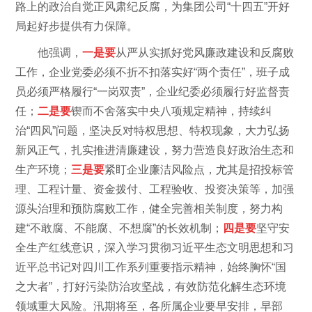
路上的政治自觉正风肃纪反腐，为集团公司“十四五”开好
局起好步提供有力保障。
他强调，
一是要
从严从实抓好党风廉政建设和反腐败
工作，企业党委必须不折不扣落实好“两个责任”，班子成
员必须严格履行“一岗双责”，企业纪委必须履行好监督责
任；
二是要
锲而不舍落实中央八项规定精神，持续纠
治“四风”问题，坚决反对特权思想、特权现象，大力弘扬
新风正气，扎实推进清廉建设，努力营造良好政治生态和
生产环境；
三是要
紧盯企业廉洁风险点，尤其是招投标管
理、工程计量、资金拨付、工程验收、投资决策等，加强
源头治理和预防腐败工作，健全完善相关制度，努力构
建“不敢腐、不能腐、不想腐”的长效机制；
四是要
坚守安
全生产红线意识，深入学习贯彻习近平生态文明思想和习
近平总书记对四川工作系列重要指示精神，始终胸怀“国
之大者”，打好污染防治攻坚战，有效防范化解生态环境
领域重大风险。汛期将至，各所属企业要早安排，早部