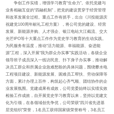
争创工作实绩，增强学习教育“生命力”。依托党建与
业务相融互促的“四融机制”，把党的建设贯穿于经营管理
和改革发展全过程。重点工作有抓手，出台《川投能源庆
祝建党100周年献礼工程方案》，将公司党的建设、经营
发展、新能源并购、人才强企、银江电站大江截流、交大
光芒IPO等十大重点工作作为党史学习教育的生动实践。
为民服务有温度，推动“活力能源、幸福能源、奋进能
源”工程，深入开展“我为群众办实事”实践活动，各级企业
领导班子成员深入一线访民意、扑下身子办实事，推动解
决员工群众和所属企业急难愁盼的具体问题，围绕攀水电
工程项目建设、新能源发展、困难员工帮扶、劳动保障等
方面，累计办理上百件，构筑起心齐气顺、团结协作的企
业发展氛围。党建成果有成效，公司党委始终以实绩实效
检验工作成效，自开展党史学习教育以来，坚持以党建文
化为引领，在各领域创先争优，公司荣获“四川省先进基
层党组织”荣誉，1名员工获得国家级荣誉称号，3名员工