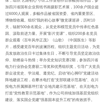
体，组织“艺路初心”小庄工作室创作百余幅剪纸作品，参
加四川省国有企业剪纸书画摄影艺术展，100余户国企超
过6000人观展，多幅作品被省国资委、省内重要景区、
博物馆收藏。组织“我的初心故事”微党课巡讲，历时10
天，辐射500余名观众，从党史和模范党员中传承红色基
因、汲取前进力量。开展“影片党课”，组织200多名党员
群众观看《百年风华正茂》《山歌》《中国医生》等影
片，感受建党百年的波澜历程。组织主题党日活动，为党
员发放政治生日卡过集体生日，不断引导党员坚定政治信
仰、助燃奋斗热情；举办党史知识竞赛2期，参加四川省
电力行业协会竞赛获二等奖和优秀组织奖，引导广大党员
群众读党史、学法规、遵党纪。启动“初心脚印”党建活动
阵地建设工程，在攀水电打造“支部联建示范基地”、在川
投电力所属脚基坪打造“企地共建示范基地”、在天彭电力
打造“党性教育示范基地”，作为公司持续加强基层党组织
建设、落实国企党建“强基固本提升工程”的有效抓手。