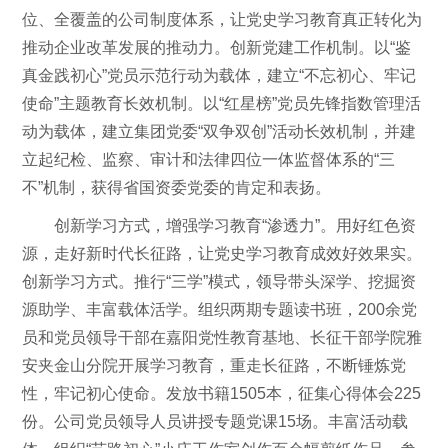
位、全覆盖的公司制度体系，让党史学习教育真正转化为
推动企业改革发展的推动力。创新党建工作机制。以“鉴
真金践初心”党员示范行动为载体，建立“不忘初心、牢记
使命”主题教育长效机制。以“红星榜”党员先锋指数管理活
动为载体，建立集团党委“双争双创”活动长效机制，并建
立起纪检、监察、审计和法律四位一体监督体系的“三
不”机制，获得省国资委党委的肯定和表扬。
创新学习方式，增强学习教育“渗透力”。用好红色资
源，走好新时代长征路，让党史学习教育成效好效果实。
创新学习方式。推行“三学”模式，领导带头深学、挖掘资
源助学、丰富载体活学。组织两期专题读书班，200余党
员和党员领导干部在嘉阳党性教育基地、长征干部学院雅
安夹金山分院开展学习教育，重走长征路，不断锤炼党
性，牢记初心使命。发放书籍1505本，征集心得体会225
份。公司党员领导人员讲授专题党课15场。丰富活动载