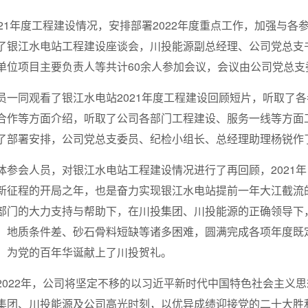
021年度工程建设情况，安排部署2022年度重点工作，加强与
了银江水电站工程建设座谈会，川投能源副总经理、公司党总支
单位项目主要负责人等共计60余人参加会议，会议由公司党总支
员一同观看了银江水电站2021年度工程建设回顾短片，听取了
合作等方面介绍，听取了公司各部门工程建设、服务一线等方面
了部署安排，公司党总支委员、纪检小组长、总经理助理杨锐作
体参会人员，对银江水电站工程建设情况进行了再回顾，2021年
新征程的开局之年，也是奋力实现银江水电站提前一年大江截流
部门的大力支持与帮助下，在川投集团、川投能源的正确领导下
、地质条件差、砂石骨料短缺等诸多困难，圆满完成各项年度既
，为党的百年华诞献上了川投贺礼。
2022年，公司将坚定不移的以习近平新时代中国特色社会主义
集团、川投能源及公司高光时刻，以优异成绩迎接党的二十大胜