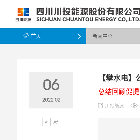
公司简介
公司新闻
公司资料
党群工作
组织架构
企业动态
股票信息
纪检监察
领导团队
公示公告
最新公告
企业荣誉
公司邮箱

首页
新闻中心

【攀水电】
06
总结回顾促提
2022-02
川投能源