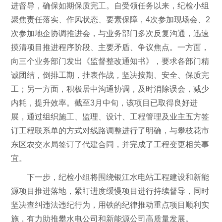
进督导，确保如期保质完工。自受领任务以来，纪检小组
聚焦责任落实、作风状态、要素保障，4次参加现场会、2
次参加地企协调推进会，与业务部门多次反复沟通，迅速
摸清项目推进程序阶段、主要矛盾、争议焦点。一方面，
向三个业务部门发出《监督整改通知书》，要求各部门精
诚团结，倒排工期，挂表作战，坚决按期、安全、保质完
工；另一方面，积极居中沟通协调，及时消除误会，减少
内耗，提升效率。截至3月中旬，该项目已取得良好进
展，通过组织施工、监理、设计、工程管理及业主五方签
订工程联系单的方式对线路调整进行了明确，与攀枝花市
东区农交水局签订了代建合同，并完成了工程变更相关事
宜。
下一步，纪检小组将围绕银江水电站工程建设和新能
源项目推进落地，紧盯进度缓慢项目进行持续督导，同时
坚决查纠违法违纪行为，用铁的纪律推动重点项目顺利实
施，有力助推攀水电公司和新能源公司高质量发展。