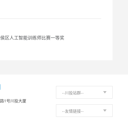
武侯区人工智能训练师比赛一等奖
H
--川投站群--
西路1号川投大厦
--友情链接--