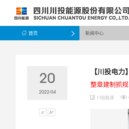
公司简介
公司新闻
公司资料
党群工作
组织架构
企业动态
股票信息
纪检监察
领导团队
公示公告
最新公告
企业荣誉
公司邮箱

首页
新闻中心

【川投电力
20
整章建制抓规
2022-04
川投能源