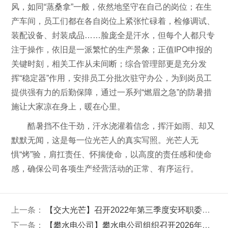
风，如同“蒸桑拿”一般，依然地坚守在自己的岗位；在生
产车间，员工们都在各自岗位上紧张忙碌着，检修调试、
装配设备、封装成品……脸庞全是汗水，但每个人都只专
注于操作，依旧是一派繁忙的生产景象；正值IPO申报的
关键时刻，相关工作从未间断；综合管理部更是充分发
挥“稳定器”作用，安排员工分批次驻守办公，为到岗员工
提供强有力的后勤保障，通过一系列“燃眉之急”的防暑措
施让大家凉在身上，暖在心里。
酷暑挡不住干劲，汗水浇灌着信念，挥汗如雨、却又
默默无闻，这是每一位光芒人的真实写照。光芒人无
惧“烤”验，肩扛责任、怀揣使命，以高度的责任感和使命
感，确保公司各项生产经营活动的正常、有序运行。
上一条：
【交大光芒】召开2022年第三季度安环职委会（扩大）会议
下一条：
【攀水电公司】攀水电公司组织召开2026年二季度经济运行分析会