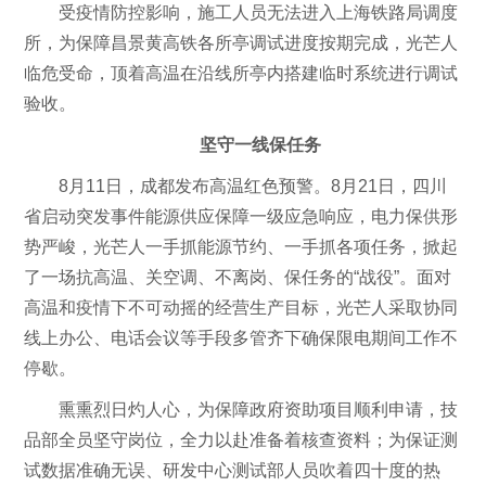
受疫情防控影响，施工人员无法进入上海铁路局调度
所，为保障昌景黄高铁各所亭调试进度按期完成，光芒人
临危受命，顶着高温在沿线所亭内搭建临时系统进行调试
验收。
坚守一线保任务
8月11日，成都发布高温红色预警。8月21日，四川
省启动突发事件能源供应保障一级应急响应，电力保供形
势严峻，光芒人一手抓能源节约、一手抓各项任务，掀起
了一场抗高温、关空调、不离岗、保任务的“战役”。面对
高温和疫情下不可动摇的经营生产目标，光芒人采取协同
线上办公、电话会议等手段多管齐下确保限电期间工作不
停歇。
熏熏烈日灼人心，为保障政府资助项目顺利申请，技
品部全员坚守岗位，全力以赴准备着核查资料；为保证测
试数据准确无误、研发中心测试部人员吹着四十度的热