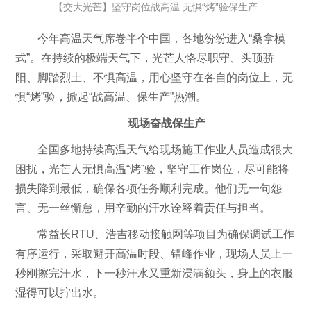
【交大光芒】坚守岗位战高温 无惧“烤”验保生产
今年高温天气席卷半个中国，各地纷纷进入“桑拿模
式”。在持续的极端天气下，光芒人恪尽职守、头顶骄
阳、脚踏烈土、不惧高温，用心坚守在各自的岗位上，无
惧“烤”验，掀起“战高温、保生产”热潮。
现场奋战保生产
全国多地持续高温天气给现场施工作业人员造成很大
困扰，光芒人无惧高温“烤”验，坚守工作岗位，尽可能将
损失降到最低，确保各项任务顺利完成。他们无一句怨
言、无一丝懈怠，用辛勤的汗水诠释着责任与担当。
常益长RTU、浩吉移动接触网等项目为确保调试工作
有序运行，采取避开高温时段、错峰作业，现场人员上一
秒刚擦完汗水，下一秒汗水又重新浸满额头，身上的衣服
湿得可以拧出水。