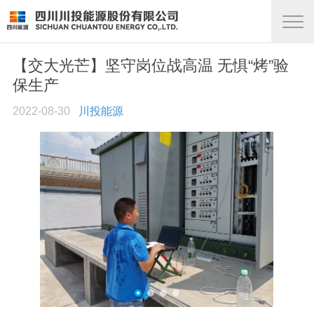
【交大光芒】坚守岗位战高温 无惧“烤”验
保生产
2022-08-30
川投能源