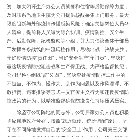
资，加大闭环生产办公人员就餐和住宿等后勤保障力度，
及时联系当地卫生院为公司提供核酸采集上门服务，最大
限度阻断与外部疫情传播感染风险；确定关键岗位人员49
人清单，提前将人员编为综合协调、疫情防控、安全生
产、后勤保障、纪检监察等小组，并大力倡议全体干部员
工发挥各条战线的中流砥柱作用，尽锐出战、决战决胜，
守好疫情防控“责任田”，当好安全生产“守门员”，坚决打
赢这场疫情防控狙击战和生产保卫战。为严格监督执纪，
公司纪检小组既“督”又“战”，坚决查处疫情防控工作中的
不担当、不作为、慢作为、乱作为问题以及作风漂浮、不
敢担责、遇事推诿等形式主义官僚主义行为和违反疫情防
控政策的行为，以精准监督确保防疫责任持续压紧压实。
除坚守公司阵地的同志外，公司居家办公人员也积极
响应属地政府号召，按照“就近就便、统筹调配”原则，坚
守在不同阵地发挥自己的“安全卫士”作用，公司第三支部