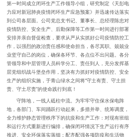
第一时间成立闭环生产工作领导小组，研究制定《天彭电
力应对新冠肺炎疫情闭环生产应急预案》并迅速传达落实
到公司各层面。公司党总支书记、董事长、总经理陈忠对
疫情防控、安全生产、后勤保障等工作第一时间进行部署
安排并亲自督促检查，要求从严从实抓好公司疫情防控工
作，以强烈的政治责任感和使命担当，各尽其职、兢兢业
业坚守自己的岗位，确保各环节、各点位不出问题。各分
管领导和中层管理人员科学分工、责任到人，充分发挥基
层党组织战斗堡垒作用，坚决有力抓好对疫情防控、安全
生产的组织实施，于青山绿水之间将“守土有责、守土担
责、守土尽责”的使命践行到底！
守阵地，一线人砥柱中流。为牢牢守住保水保电阵
地，各部门、车间踊跃行动起来，多措并举、统筹调度，
全力维护静态管理秩序下的抗疫和生产工作：对现有班组
和运行方式重新进行编排，确保闭环情况下生产运行有序
推进、安全环保落实落细；配齐配强各项防疫和生活物