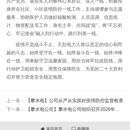
共产党员、退役军人刘焕伟心系群众、深入一线，积极投
身所在社区、小区疫情防控一线工作，主动请缨参与志愿
服务，协助医护人员做好核酸检测、人员流调、信息统
计、物资配送等工作，身先士卒、共同战“疫”，将“不忘初
心、牢记使命”融入到行动中、践行到第一线。
疫情不息战斗不止。天彭电力人将以坚定的信心和昂
扬的斗志，始终坚守在一线、始终奋斗在一线、始终冲锋
在一线，用奉献守卫温馨家园，用担当铸牢抗疫防线，用
行动护卫机组安全，用责任保障民生，为党的二十大胜利
召开努力营造安全稳定氛围。
上一条：
【攀水电】公司从严从实抓好疫情防控监督检查
下一条：
【攀水电公司】攀水电公司组织召开2026年二季度经济运行分析会
返回首页
|
电脑版

