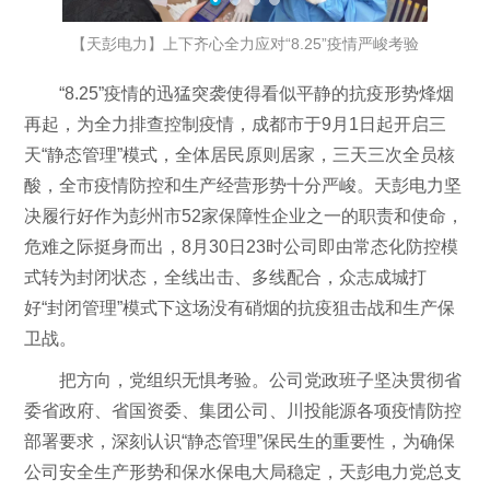
【天彭电力】上下齐心全力应对“8.25”疫情严峻考验
“8.25”疫情的迅猛突袭使得看似平静的抗疫形势烽烟
再起，为全力排查控制疫情，成都市于9月1日起开启三
天“静态管理”模式，全体居民原则居家，三天三次全员核
酸，全市疫情防控和生产经营形势十分严峻。天彭电力坚
决履行好作为彭州市52家保障性企业之一的职责和使命，
危难之际挺身而出，8月30日23时公司即由常态化防控模
式转为封闭状态，全线出击、多线配合，众志成城打
好“封闭管理”模式下这场没有硝烟的抗疫狙击战和生产保
卫战。
把方向，党组织无惧考验。公司党政班子坚决贯彻省
委省政府、省国资委、集团公司、川投能源各项疫情防控
部署要求，深刻认识“静态管理”保民生的重要性，为确保
公司安全生产形势和保水保电大局稳定，天彭电力党总支