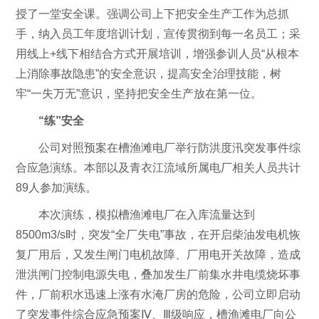
授了一堂安全课。强调公司上下把安全生产工作为总抓
手，纳入员工年度培训计划，宣传贯彻到每一名员工；采
用线上+线下相结合方式开展培训，增强参训人员“从根本
上消除事故隐患”的安全意识，提高安全治理技能，树
牢“一失万无”意识，坚持把安全生产放在第一位。
“练”安全
公司对照预案在槽渔滩电厂举行防洪度汛突发事件综
合应急演练。本部以及青衣江流域所属电厂相关人员共计
89人参加演练。
本次演练，模拟槽渔滩电厂在入库流量达到
8500m3/s时，突发“全厂失电”事故，在开启柴油发电机恢
复厂用后，又发生闸门电机故障、厂用电开关故障，造成
泄洪闸门控制电源失电，叠加发生厂前集水井电缆烧坏事
件，厂前积水迅速上涨有水淹厂房的危险，公司立即启动
了突发事件综合应急预案Ⅳ、Ⅲ级响应，槽渔滩电厂向公