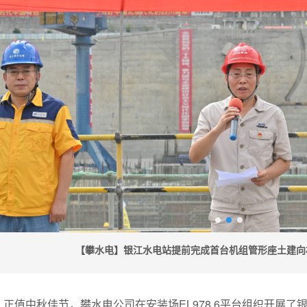
【攀水电】银江水电站提前完成首台机组管形座土建向
午，正值中秋佳节，攀水电公司在安装场EL978.6平台组织开展