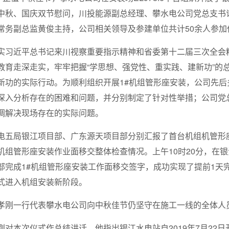
中秋、国庆双节慰问，川投能源副总经理、攀水电公司党总支书
常务副总监黄俊主持，公司相关领导及参建单位共计50余人参加
实习近平总书记来川视察重要指示精神和省委第十二届三次全会
教育走深走实，牢牢把握“学思想、强党性、重实践、建新功”的
新功的实际行动。为顺利组织开展1#机组管形座安装，公司先
深入分析存在的困难和问题，并分别制定了针对性举措；公司党
调解决现场存在的实际问题。
电五局银江项目部、广东源天项目部分别汇报了首台机组机管形
机组管形座安装作业面移交整体检查情况。上午10时20分，在
部完成1#机组管形座安装工作面移交签字，成功实现了提前1天
式进入机组安装新阶段。
孝刚一行代表攀水电公司向中秋佳节仍坚守在施工一线的全体人
刚对本次仪式作总结讲话，他指出银江水电站自2019年7月22