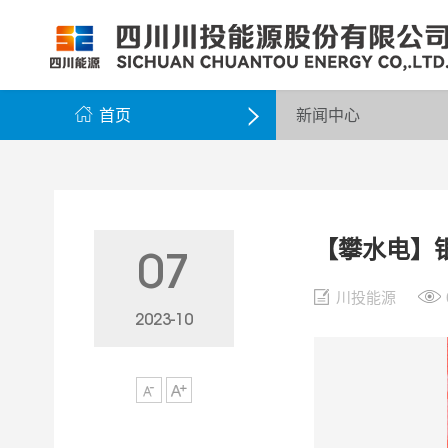
公司简介
公司新闻
公司资料
党群工作
组织架构
企业动态
股票信息
纪检监察
领导团队
公示公告
最新公告
企业荣誉
公司邮箱

首页
新闻中心

【攀水电】
07
川投能源
2023-10