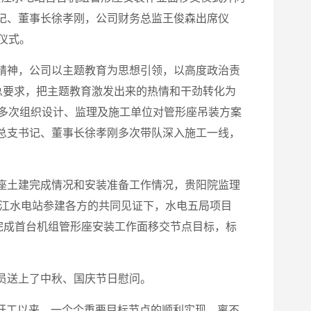
记、董事长徐孝刚，公司财务总监王俊森出席仪
仪式。
精神，公司以主题教育为思想引领，以高度政治责
总要求，把主题教育激发出来的热情和干劲转化为
后多次组织设计、监理及施工单位对管形座吊装方案
总支书记、董事长徐孝刚多次带队深入施工一线，
座土建完成情况和安装准备工作情况，贵阳院监理
银江水电站参建各方的共同见证下，水电五局项目
完成首台机组管形座安装工作面移交节点目标，标
员送上了中秋、国庆节日慰问。
日开工以来，一个个重要目标节点的顺利实现，离不