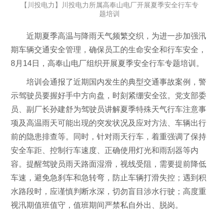
【川投电力】川投电力所属高奉山电厂开展夏季安全行车专
题培训
近期夏季高温与降雨天气频繁交织，为进一步加强汛
期车辆交通安全管理，确保员工的生命安全和行车安全，
8月14日，高奉山电厂组织开展夏季安全行车专题培训。
培训会通报了近期国内发生的典型交通事故案例，警
示驾驶员要握好手中方向盘，时刻紧绷安全弦。党支部委
员、副厂长孙建舒为驾驶员讲解夏季特殊天气行车注意事
项及高温雨天可能出现的突发状况及应对方法、车辆出行
前的隐患排查等。同时，针对雨天行车，着重强调了保持
安全车距、控制行车速度、正确使用灯光和雨刮器等内
容。提醒驾驶员雨天路面湿滑，视线受阻，需要提前降低
车速，避免急刹车和急转弯，防止车辆打滑失控；遇到积
水路段时，应谨慎判断水深，切勿盲目涉水行驶；高度重
视汛期值班值守，值班期间严禁私自外出、脱岗。