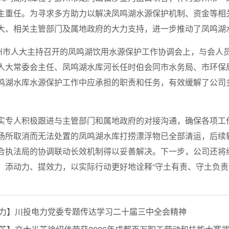
生重任。为寻求多方助力以解决凤鸣湖水源保护机制、资金等相
大、相关主管部门及属地政府的大力支持，进一步推动了凤鸣湖
彭州市人大主持召开的凤鸣湖饮用水源保护工作协调会上，与会人
人大常委会主任、凤鸣湖水库河长任时伯会同市水务局、市环保
鸣湖水库水源保护工作中应承担的职责和任务，有效缓解了公司
实专人积极跟进与主管部门和属地政府的对接沟通，确保各项工
场所取消而无法处置的凤鸣湖水库打捞漂浮物已全部清运，后续转
合执法局的协调联动长效机制得以妥善解决。下一步，公司还将
、添动力、提效力，以实际行动更好地诠释“守土有责、守土负责
力】川投电力党委专题传达学习二十届三中全会精神