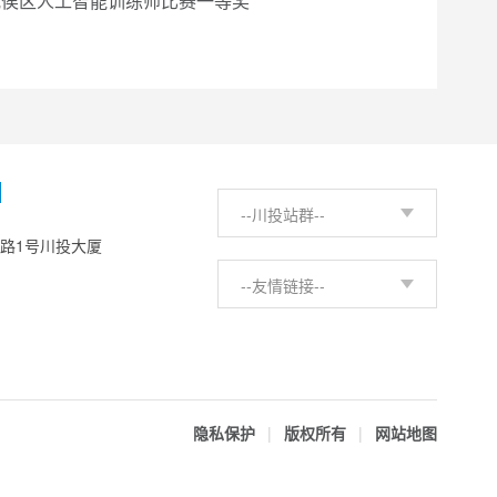
武侯区人工智能训练师比赛一等奖
H
--川投站群--
西路1号川投大厦
--友情链接--
隐私保护
|
版权所有
|
网站地图