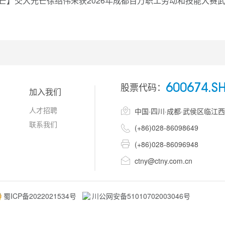
芒】交大光芒徐绍伟荣获2026年成都百万职工劳动和技能大赛
股票代码：
600674.S
加入我们
人才招聘

中国·四川·成都·武侯区临江
联系我们

(+86)028-86098649

(+86)028-86096948

ctny@ctny.com.cn
蜀ICP备2022021534号
川公网安备51010702003046号