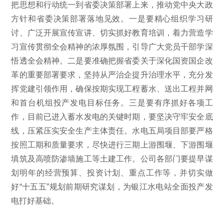
把思想和行动统一到省委决策部署上来，推动党中央大政
方针和省委决策部署落地见效。一是要精心组织学习研
讨、广泛开展宣传宣讲、切实抓好教育培训，着力营造学
习宣传贯彻全会精神的浓厚氛围，引导广大党员干部学深
悟透全会精神。二是要准确把握省委关于深化国资国企改
革的重要部署要求，坚持从严治企提升治理水平，充分发
挥党建引领作用，确保按期实现工程蓄水、送出工程并网
和首台机组投产发电目标任务。三是要有序抓好各项工
作，目前已进入蓄水发电的关键时期，要坚决守牢安全底
线，压紧压实安全生产主体责任。水电五局项目部要严格
按照工期和质量要求，尽快进行三期上游围堰、下游围堰
填筑及高喷防渗墙施工等土建工作。公司各部门要提早谋
划明年的经营预算、投资计划、重点工作等，并切实做
好“十五五”规划前期研究谋划，为银江水电站全面投产发
电打好基础。