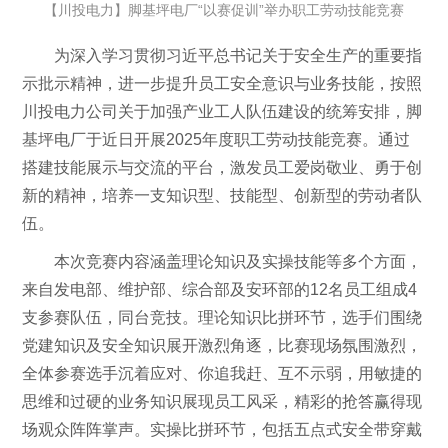
【川投电力】脚基坪电厂“以赛促训”举办职工劳动技能竞赛
为深入学习贯彻习近平总书记关于安全生产的重要指
示批示精神，进一步提升员工安全意识与业务技能，按照
川投电力公司关于加强产业工人队伍建设的统筹安排，脚
基坪电厂于近日开展2025年度职工劳动技能竞赛。通过
搭建技能展示与交流的平台，激发员工爱岗敬业、勇于创
新的精神，培养一支知识型、技能型、创新型的劳动者队
伍。
本次竞赛内容涵盖理论知识及实操技能等多个方面，
来自发电部、维护部、综合部及安环部的12名员工组成4
支参赛队伍，同台竞技。理论知识比拼环节，选手们围绕
党建知识及安全知识展开激烈角逐，比赛现场氛围激烈，
全体参赛选手沉着应对、你追我赶、互不示弱，用敏捷的
思维和过硬的业务知识展现员工风采，精彩的抢答赢得现
场观众阵阵掌声。实操比拼环节，包括五点式安全带穿戴