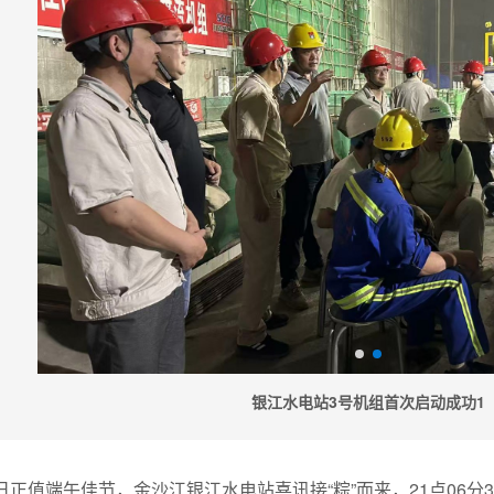
银江水电站3号机组首次启动成功1
31日正值端午佳节，金沙江银江水电站喜讯接“粽”而来，21点0