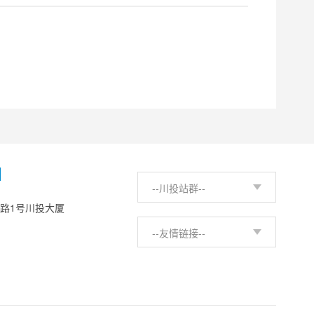
H
--川投站群--
西路1号川投大厦
--友情链接--