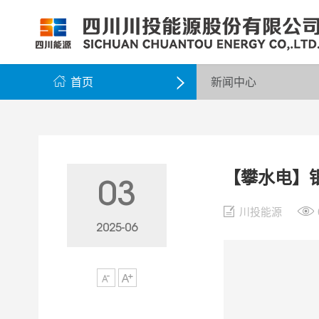
公司简介
公司新闻
公司资料
党群工作
组织架构
企业动态
股票信息
纪检监察
领导团队
公示公告
最新公告
企业荣誉
公司邮箱

首页
新闻中心

【攀水电】
03
川投能源
2025-06