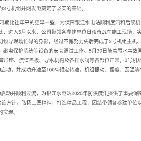
为3号机组并网发电奠定了坚实的基础。
枝花汛期比往年来的更早一些，为保障银江水电站顺利度汛和后续机
此，进入5月以来，公司带领各参建单位日夜奋战在施工现场，
司领导现场忙碌的身影，经过不懈努力先后完成了3号机组主机
、继电保护系统等设备的安装调试工作。5月30日随着尾水事故
、管形座、流道盖板、导水机构及各排水阀等各部位正常，3号机
动启动，并成功升速至100%额定转速，机组振动、摆度、瓦温
功启动并顺利过流，为银江水电站2025年防洪度汛提供了重要
的建设方针，弘扬工匠精神，打造精品工程，团结带领各参建单位以
的实现。