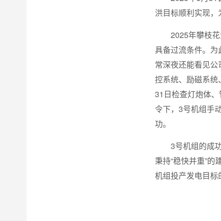
洪目标顺利实现，
2025年攀
具备过流条件。为
常深夜还能看见公
控系统、励磁系统
31日检查灯炮体
令下，3号机组手
功。
3号机组的成
秉持“稳快并重”
机组投产发电目标