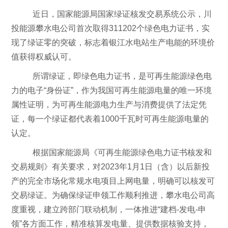
近日，国家能源局国家绿证核发交易系统公示，川
投能源攀水电公司首次取得
311202
个绿色电力证书，实
现了绿证零的突破，标志着银江水电站生产电能的环境价
值获得权威认可。
所谓绿证，即绿色电力证书，是可再生能源绿色电
力的电子“身份证”，作为我国可再生能源电量的唯一环境
属性证明，为可再生能源电力生产与消费提供了法定凭
证，每一个绿证都代表着
1000
千瓦时可再生能源电量的
认定。
根据国家能源局《可再生能源绿色电力证书核发和
交易规则》有关要求，对
2023
年
1
月
1
日（含）以后新投
产的完全市场化常规水电项目上网电量，明确可以核发可
交易绿证。为确保绿证申领工作顺利推进，攀水电公司高
度重视，建立跨部门联动机制，一体推进“建档
-
发电
-
申
领”各方面工作，精准核算发电量、提供数据核验支持，