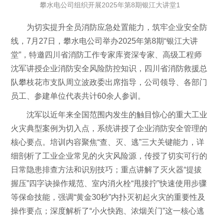
攀水电公司组织开展2025年第8期银江大讲堂1
为切实提升全员消防应急处置能力，筑牢企业安全防
线，7月27日，攀水电公司举办2025年第8期“银江大讲
堂”，特邀四川省消防工作专家库资深专家、高级工程师
沈军讲授企业消防安全风险防控知识，四川省消防救援总
队攀枝花市支队周立波政委出席指导，公司领导、各部门
员工、参建单位代表共计60余人参训。
沈军以近年来全国范围内发生的触目惊心的重大工业
火灾典型案例为切入点，系统讲授了企业消防安全管理的
核心要点。培训内容聚焦“查、灭、逃”三大关键能力，详
细剖析了工业企业常见的火灾风险源，传授了切实可行的
日常隐患排查方法和识别技巧；重点讲解了灭火器“提拔
握压”四字诀操作规范、室内消火栓“甩接拧”快速使用步骤
等保命技能，强调“黄金30秒”内扑灭初起火灾的重要性及
操作要点；深度解析了“小火快跑、浓烟关门”这一核心逃