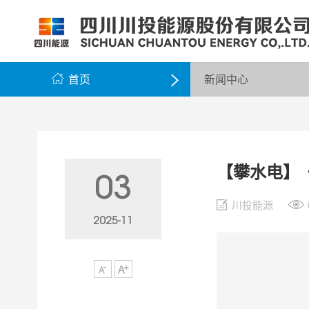
公司简介
公司新闻
公司资料
党群工作
组织架构
企业动态
股票信息
纪检监察
领导团队
公示公告
最新公告
企业荣誉
公司邮箱

首页
新闻中心

【攀水电】
03
川投能源
2025-11