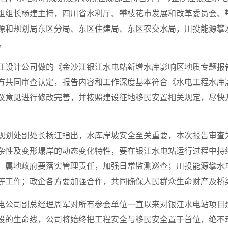
组组长杨建主持，四川省水利厅、攀枝花市发展和改革委员会、
源和规划局东区分局、东区住建局、东区农交水局，川投能源攀
。
江设计公司做的《金沙江银江水电站新增水库影响区地质专题报
方共同审查认定，报告内容和工作深度基本符合《水电工程水库
议意见进行修改完善，并按照建设征地移民安置相关规定，尽快
规划处副处长杨江指出，水库岸坡安全至关重要，本次报告审查
杂性及变形塌岸的动态变化特性，要在银江水电站运行过程中持
，属地政府要落实管理责任，加强日常监测巡查；川投能源攀水
等工作；政企各方要加强合作，共同确保人民群众生命财产及桥
电公司副总经理周军对所有参会单位一直以来对银江水电站项目
设的生命线，公司将始终把工程安全与移民安全置于首位，绝不