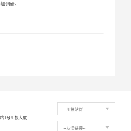
参加调研。
H
--川投站群--
西路1号川投大厦
--友情链接--