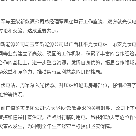
周军与玉柴新能源公司总经理覃凤荏举行工作座谈，双方就光伏
讨论和交流，达成重要共识。
攀新能源公司与玉柴新能源公司以广西桂平光伏电站、融安光伏
同等业务建立了高效、稳固的工作机制，积累了丰富的合作经验
合作的基础上，进一步整合资源，发挥自身优势，拓展合作领域
场效益和竞争力，推动实行互利共赢的良好格局。
光伏电站，周军深入光伏场、升压站和配电房等部位，仔细检查
维护等情况。
当前正值落实集团公司
“
六大战役
”
部署要求的关键时期，公司上下
管控和隐患排查治理，严格履行临时用电、吊装和动火等危险作
灾事故发生，为冲刺全年生产经营目标提供坚实保障。