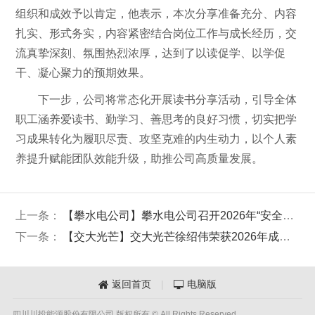
组织和成效予以肯定，他表示，本次分享准备充分、内容
扎实、形式务实，内容紧密结合岗位工作与成长经历，交
流真挚深刻、氛围热烈浓厚，达到了以读促学、以学促
干、凝心聚力的预期效果。
下一步，公司将常态化开展读书分享活动，引导全体
职工涵养爱读书、勤学习、善思考的良好习惯，切实把学
习成果转化为履职尽责、攻坚克难的内生动力，以个人素
养提升赋能团队效能升级，助推公司高质量发展。
上一条：
【攀水电公司】攀水电公司召开2026年“安全生产月”活动启动会
下一条：
【交大光芒】交大光芒徐绍伟荣获2026年成都百万职工劳动和技能大赛武侯区人工智能训练师比赛一等奖
返回首页
|
电脑版


四川川投能源股份有限公司 版权所有 © All Rights Reserved.